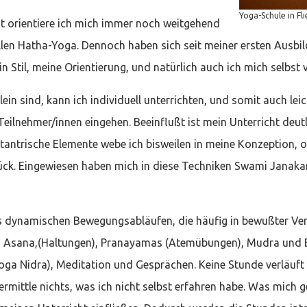
Yoga-Schule in Fl
t orientiere ich mich immer noch weitgehend
llen Hatha-Yoga. Dennoch haben sich seit meiner ersten Ausbi
n Stil, meine Orientierung, und natürlich auch ich mich selbst 
in sind, kann ich individuell unterrichten, und somit auch lei
Teilnehmer/innen eingehen. Beeinflußt ist mein Unterricht deu
 tantrische Elemente webe ich bisweilen in meine Konzeption, o
rück. Eingewiesen haben mich in diese Techniken Swami Janak
us dynamischen Bewegungsabläufen, die häufig in bewußter V
 Asana,(Haltungen), Pranayamas (Atemübungen), Mudra und 
oga Nidra), Meditation und Gesprächen. Keine Stunde verläuft 
ermittle nichts, was ich nicht selbst erfahren habe. Was mich g