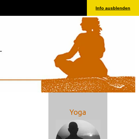
Info ausblenden
kte
Kontakt
Impressum
Links
Datenschutz
Yoga