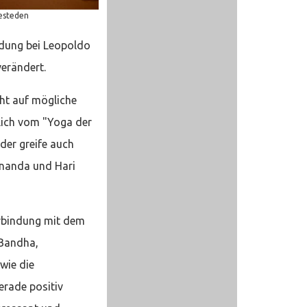
iesteden
ldung bei Leopoldo
verändert.
cht auf mögliche
tlich vom "Yoga der
der greife auch
ananda und Hari
erbindung mit dem
Bandha,
wie die
erade positiv