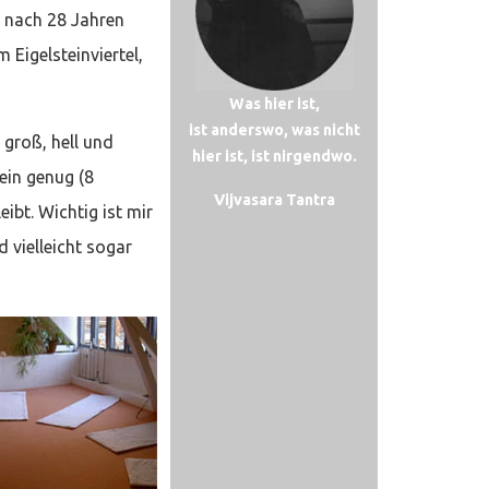
 nach 28 Jahren
 Eigelsteinviertel,
Was hier ist,
ist anderswo, was nicht
 groß, hell und
hier ist, ist nirgendwo.
ein genug (8
Vijvasara Tantra
ibt. Wichtig ist mir
 vielleicht sogar