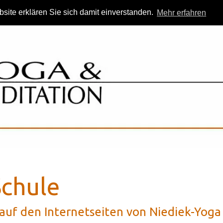
site erklären Sie sich damit einverstanden.
Mehr erfahren
Yoga- Ferien
Yoga- Seminare
Unterrichtsorte
Kunst- Proje
chule
uf den Internetseiten von Niediek-Yoga